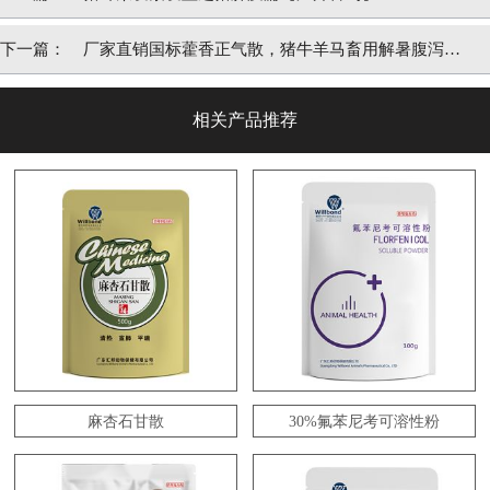
下一篇：
厂家直销国标藿香正气散，猪牛羊马畜用解暑腹泻呕
吐肠道药
相关产品推荐
麻杏石甘散
30%氟苯尼考可溶性粉