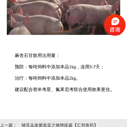
麻杏石甘散用法用量：
预防：每吨饲料中添加本品1kg，连用
天；
5-7
治疗：每吨饲料中添加本品2kg。
。
建议配合替米考星、氟苯尼考联合使用效果更佳
上一篇：
猪耳朵发紫发蓝之猪肺疫篇【汇邦兽药】