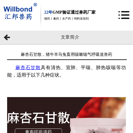
22年
GMP验证通过兽药厂家
猪药丨禽药丨水产药丨饲料添加剂
文章简介
麻杏石甘散，猪牛羊马兔畜用咳嗽喘气呼吸道兽药
麻杏石甘散
具有清热、宣肺、平喘、肺热咳喘等功
能，适用于以下几种症状。