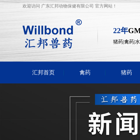
欢迎访问 广东汇邦动物保健有限公司 官方网站！
22年
G
猪药|禽药|
汇邦首页
禽药
猪药