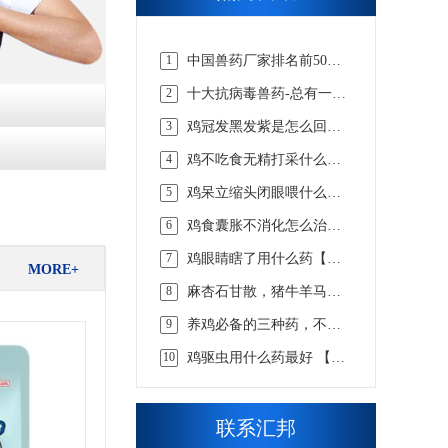
1
中国兽药厂家排名前50
强，实力说话【汇邦兽
2
十大抗病毒兽药-总有一款
药】
适合你的【汇邦兽药】
3
鸡冠发黑发紫是怎么回事
吃什么药，该怎么选择才
4
鸡不吃食无精打采什么病
合适 【汇邦兽药】
吃什么药【汇邦兽药】
5
鸡呆立缩头闭眼喂什么药
【汇邦兽药】
6
鸡食囊胀不消化怎么治，
看懂这些才知道【汇邦兽
7
鸡眼睛瞎了用什么药【汇
药】
MORE+
邦兽药】
8
麻杏石甘散，猪牛羊马兔
畜用咳嗽喘气呼吸道兽药
9
养鸡必备的三种药，不知
道的戳这里 【汇邦兽药】
10
鸡驱虫用什么药最好 【汇
邦兽药】
联系汇邦