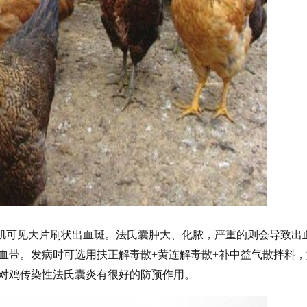
肌可见大片刷状出血斑。法氏囊肿大、化脓，严重的则会导致出
血带。
发病时可选用扶正解毒散
+黄连解毒散+补中益气散拌料
对鸡传染性法氏囊炎有很好的防预作用。