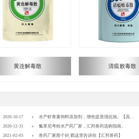
黄连解毒散
清瘟败毒散
2020-10-17
水产虾青素饲料添加剂，增色提质强抗病。【高邦
2020-12-31
饲料添加剂厂家】
氟苯尼考粉水产药厂家，汇邦兽药选购指南。
2021-02-03
兽药厂家那个好,戳这里告诉你【汇邦兽药】