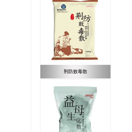
荆防败毒散