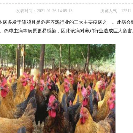
发表时间：
2021-01-26 14:09:13
浏览人气：
12511
本病多发于雏鸡且是危害养鸡行业的三大主要疫病之一。此病会
、鸡球虫病等病原更易感染，因此该病对养鸡行业造成巨大危害