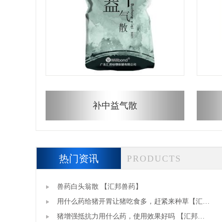
补中益气散
热门资讯
PRODUCTS
兽药白头翁散 【汇邦兽药】
用什么药给猪开胃让猪吃食多，赶紧来种草【汇邦
兽药】
猪增强抵抗力用什么药，使用效果好吗 【汇邦兽