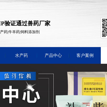
MP验证通过兽药厂家
水产药|牛羊药|饲料添加剂
水产药
产品中心
客户案例