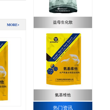
益母生化散
MORE+
氨基维他
热门资讯