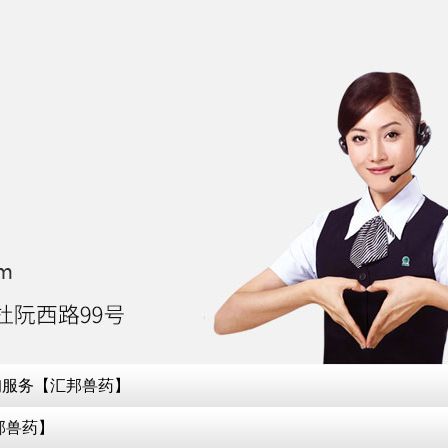
询服务【汇邦兽药】
邦兽药】