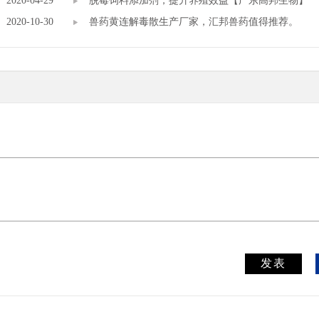
2020-04-29
脱霉饲料添加剂，提升养殖效益【广东高邦生物】
2020-10-30
兽药黄连解毒散生产厂家，汇邦兽药值得推荐。
发表