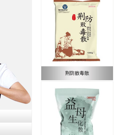
荆防败毒散