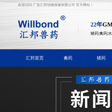
欢迎访问 广东汇邦动物保健有限公司 官方网站！
22年
G
猪药|禽药|
汇邦首页
禽药
猪药