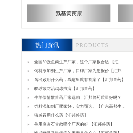
氨基黄芪康
热门资讯
PRODUCTS
全国50强鱼药生产厂家，这个厂家很合适 【汇邦
兽药】
饲料添加剂生产厂家，口碑厂家为您报价【汇邦兽
药】
禽出败用什么药，戳这里就有答案了【汇邦兽药】
驱球散防治鸡球虫病【汇邦兽药】
牛羊催情散兽药厂家选购，汇邦兽药质量好吗？
饲料添加剂厂哪家好，实力甄选。【广东高邦生
物】
猪感冒用什么药【汇邦兽药】
兽用麻杏石甘散哪个厂家的好 【汇邦兽药】