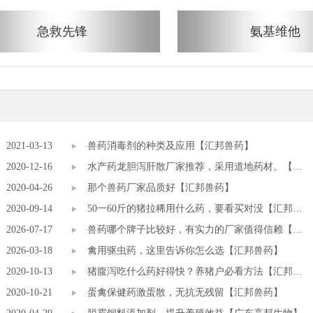
急救先锋
氨基维他
2021-03-13
兽药消毒剂的种类及应用【汇邦兽药】
2020-12-16
水产药龙胆泻肝散厂家推荐，采用道地药材。【汇
2020-04-26
邦兽药厂】
那个兽药厂家品质好【汇邦兽药】
2020-09-14
50一60斤的猪拉稀用什么药，要看买对没【汇邦兽
2026-07-17
药】
兽药哪个牌子比较好，有实力的厂家值得信赖【汇
2026-03-18
邦兽药】
禽用驱虫药，这里告诉你怎么选【汇邦兽药】
2020-10-13
猪腹泻吃什么药好得快？养猪户必看方法【汇邦兽
2020-10-21
药】
蛋禽保健药激蛋散，无抗无残留【汇邦兽药】