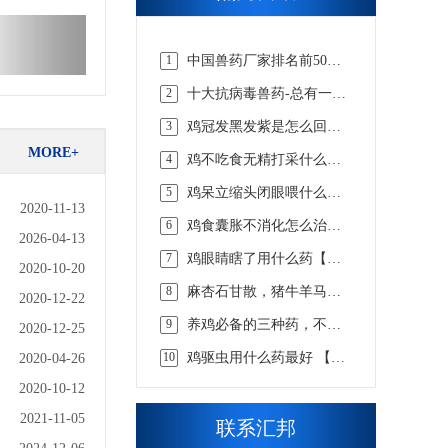
1
中国兽药厂家排名前50
强，实力说话【汇邦兽
2
十大抗病毒兽药-总有一款
药】
适合你的【汇邦兽药】
3
鸡冠发黑发紫是怎么回事
吃什么药，该怎么选择才
MORE+
4
鸡不吃食无精打采什么病
合适 【汇邦兽药】
吃什么药【汇邦兽药】
5
鸡呆立缩头闭眼喂什么药
2020-11-13
【汇邦兽药】
6
鸡食囊胀不消化怎么治，
2026-04-13
看懂这些才知道【汇邦兽
7
鸡眼睛瞎了用什么药【汇
药】
2020-10-20
邦兽药】
8
麻杏石甘散，猪牛羊马兔
2020-12-22
畜用咳嗽喘气呼吸道兽药
9
养鸡必备的三种药，不知
2020-12-25
道的戳这里 【汇邦兽药】
10
鸡驱虫用什么药最好 【汇
2020-04-26
邦兽药】
2020-10-12
2021-11-05
联系汇邦