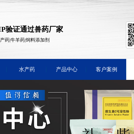
MP验证通过兽药厂家
水产药|牛羊药|饲料添加剂
水产药
产品中心
客户案例