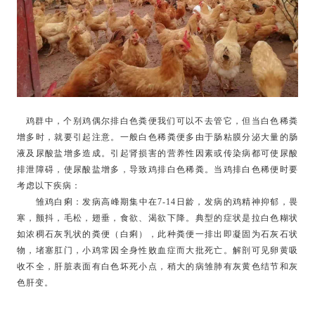
鸡群中，个别鸡偶尔排白色粪便我们可以不去管它，但当白色稀粪
增多时，就要引起注意。一般白色稀粪便多由于肠粘膜分泌大量的肠
液及尿酸盐增多造成。引起肾损害的营养性因素或传染病都可使尿酸
排泄障碍，使尿酸盐增多，导致鸡排白色稀粪。当鸡排白色稀便时要
考虑以下疾病：
雏鸡白痢：发病高峰期集中在7-14日龄，发病的鸡精神抑郁，畏
寒，颤抖，毛松，翅垂，食欲、渴欲下降。典型的症状是拉白色糊状
如浓稠石灰乳状的粪便（白痢），此种粪便一排出即凝固为石灰石状
物，堵塞肛门，小鸡常因全身性败血症而大批死亡。解剖可见卵黄吸
收不全，肝脏表面有白色坏死小点，稍大的病雏肺有灰黄色结节和灰
色肝变。