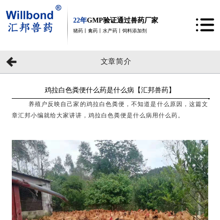
22年
GMP验证通过兽药厂家
猪药丨禽药丨水产药丨饲料添加剂
文章简介
鸡拉白色粪便什么药是什么病【汇邦兽药】
养殖户反映自己家的鸡拉
白色粪便
，不知道是什么原因，
这篇文
章汇邦小编
就给大家讲讲，
鸡拉
白色粪便
是什么病用什么药
。