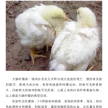
大肠杆菌病：雏鸡出壳后几天即出现大批急性死亡，慢性者呈剧
烈腹泻，粪便为灰白色，死前有抽搐和转圈运动。剖检可见卵黄膨
大，日龄稍大的雏鸡剖检可见肝脏、心脏上包有白色纤维素渗出物，
以上都是大肠杆菌的典型症状。
传染性法氏囊病：3-6周龄的鸡易感，发病的鸡畏寒，缩头，排白
色粘稠和水样稀粪。剖检病变：腿部和胸部肌肉出血，法氏囊水肿和