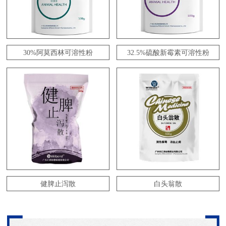
30%阿莫西林可溶性粉
32.5%硫酸新霉素可溶性粉
健脾止泻散
白头翁散