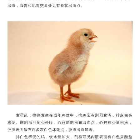
出血，腺胃和肌胃交界处见有条状出血点。
禽霍乱：往往发生在成年鸡群中，病鸡常有剧烈腹泻，排灰白色
稀便。解剖后可见心外膜、心冠脂肪密布出血点，心包有少量积液，
肝脏表面散布许多灰白色坏死点，肠道出血显著。
排白色稀便的鸡，饮水量加大，剖检可见内脏表面有白色尿酸盐